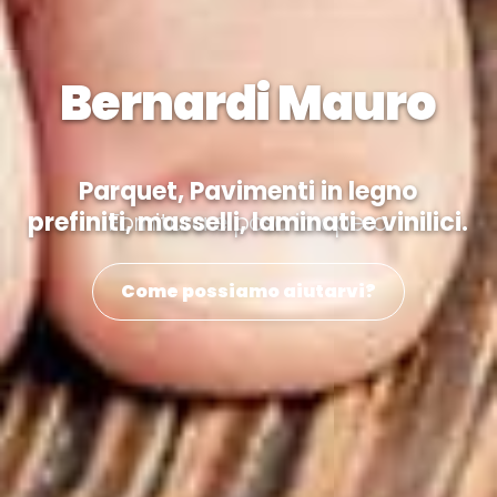
Bernardi Mauro
Parquet, Pavimenti in legno
prefiniti, masselli, laminati e vinilici.
Fornitura e posa in opera
Come possiamo aiutarvi?