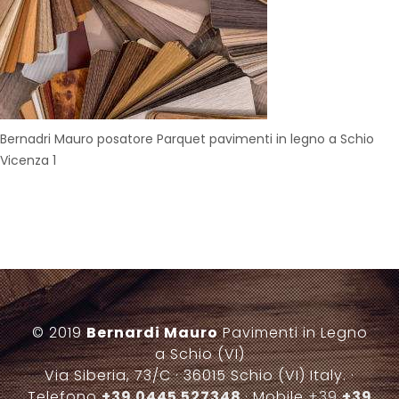
Bernadri Mauro posatore Parquet pavimenti in legno a Schio
Vicenza 1
© 2019
Bernardi Mauro
Pavimenti in Legno
a Schio (VI)
Via Siberia, 73/C · 36015 Schio (VI) Italy. ·
Telefono
+39 0445 527348
· Mobile
+39
+39