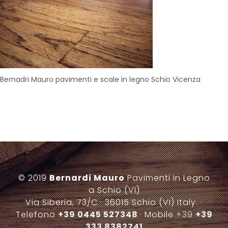
Bernadri Mauro pavimenti e scale in legno Schio Vicenza
© 2019
Bernardi Mauro
Pavimenti in Legno
a Schio (VI)
Via Siberia, 73/C · 36015 Schio (VI) Italy. ·
Telefono
+39 0445 527348
· Mobile
+39
+39
333 8382741