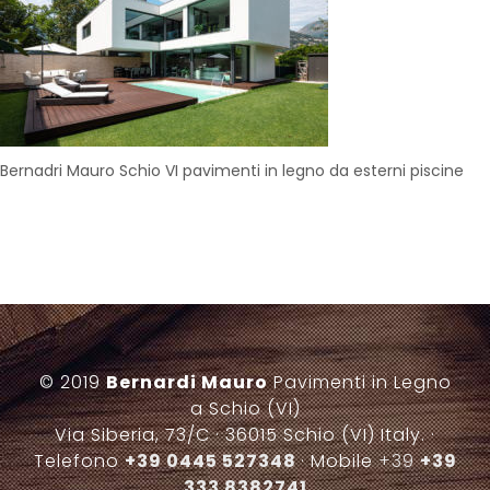
Bernadri Mauro Schio VI pavimenti in legno da esterni piscine
© 2019
Bernardi Mauro
Pavimenti in Legno
a Schio (VI)
Via Siberia, 73/C · 36015 Schio (VI) Italy. ·
Telefono
+39 0445 527348
· Mobile
+39
+39
333 8382741