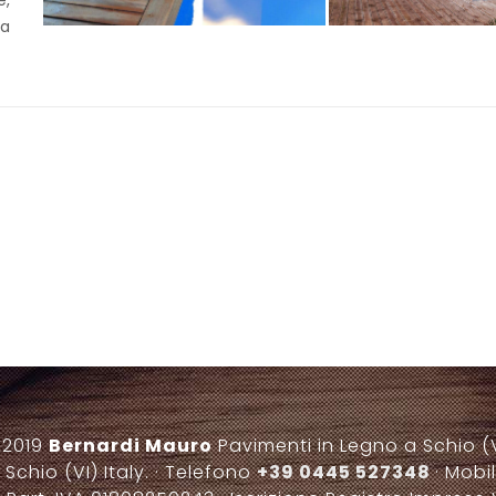
e,
la
 2019
Bernardi Mauro
Pavimenti in Legno a Schio (V
 Schio (VI) Italy. · Telefono
+39 0445 527348
· Mobi