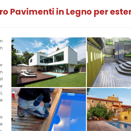
o Pavimenti in Legno per estern
in
in
er
in
el
 e
i,
 e
no
 e