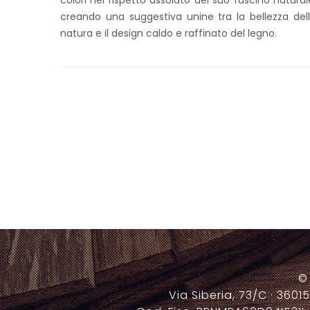
colori nel rispetto assoluto del suo fascino natural
creando una suggestiva unine tra la bellezza del
natura e il design caldo e raffinato del legno.
©
Via Siberia, 73/C · 36015