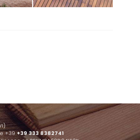
I)
le
+39
+39 333 8382741