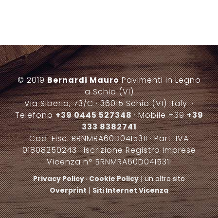
© 2019
Bernardi Mauro
Pavimenti in Legno
a Schio (VI)
Via Siberia, 73/C · 36015 Schio (VI) Italy. ·
Telefono
+39 0445 527348
· Mobile
+39
+39
333 8382741
Cod. Fisc. BRNMRA60D04I531I · Part. IVA
01808250243 · Iscrizione Registro Imprese
Vicenza nº BRNMRA60D04I531I
Privacy Policy
·
Cookie Policy
| un altro sito
Overprint
|
Siti Internet Vicenza