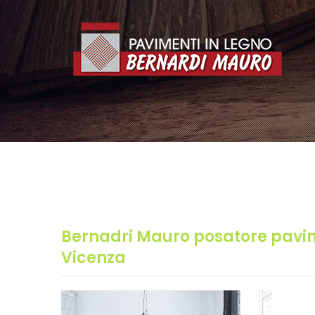
Bernadri Mauro posatore pavim
Vicenza